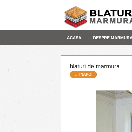
Skip
Depozit marmura
ACASA
DESPRE MARMUR
to
content
blaturi de marmura
← INAPOI