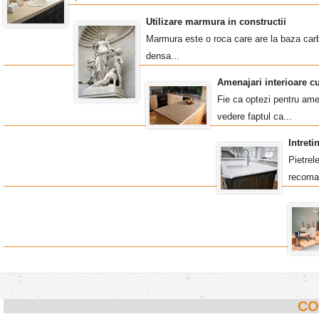
Utilizare marmura in constructii
Marmura este o roca care are la baza carb
densa...
Amenajari interioare c
Fie ca optezi pentru amen
vedere faptul ca...
Intret
Pietrel
recoma
CO