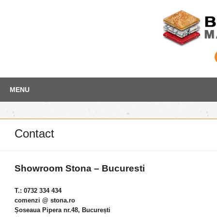
Skip
Depozit marmura
MENU
to
content
Contact
Showroom Stona – Bucuresti
T.: 0732 334 434
comenzi @ stona.ro
Șoseaua Pipera nr.48, București