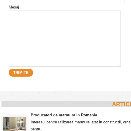
Mesaj
ARTIC
Producatori de marmura in Romania
Interesul pentru utilizarea marmurei atat in constructii, o
pentru...