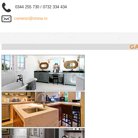
0344 255 730 / 0732 334 434
comenzi@stona.ro
GA