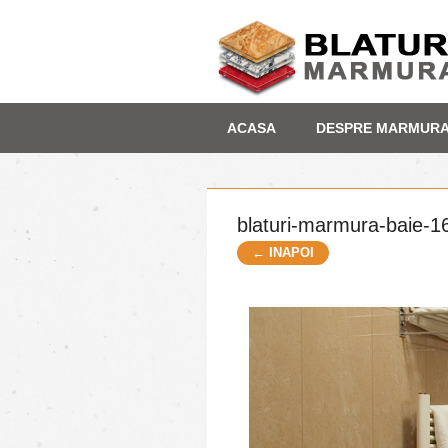
Skip
Depozit marmura
ACASA
DESPRE MARMUR
to
content
blaturi-marmura-baie-1
← INAPOI