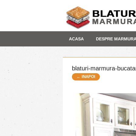
Skip
Depozit marmura
ACASA
DESPRE MARMUR
to
content
blaturi-marmura-bucata
← INAPOI