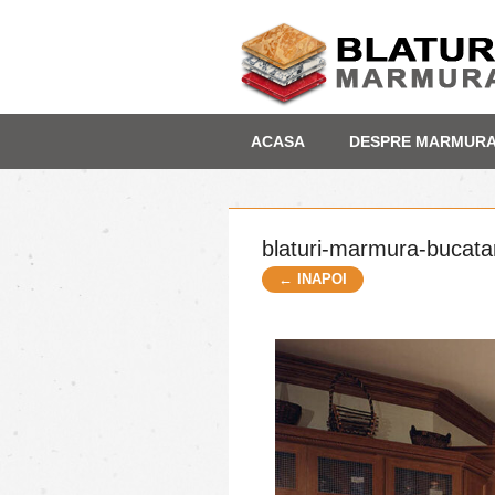
Skip
Depozit marmura
ACASA
DESPRE MARMUR
to
content
blaturi-marmura-bucata
← INAPOI