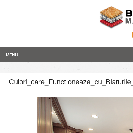
Skip
Depozit marmura
MENU
to
content
Culori_care_Functioneaza_cu_Blaturi