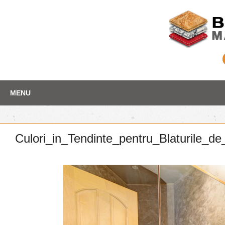
Skip
Depozit marmura
MENU
to
content
Culori_in_Tendinte_pentru_Blaturile_d