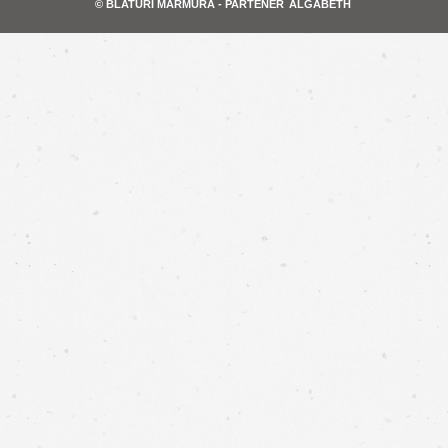
© BLATURI MARMURA - PARTENER
ALGABETH