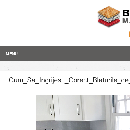
Skip
Depozit marmura
MENU
to
content
Cum_Sa_Ingrijesti_Corect_Blaturile_d