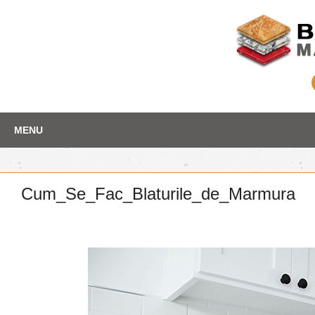
Skip
Depozit marmura
MENU
to
content
Cum_Se_Fac_Blaturile_de_Marmura