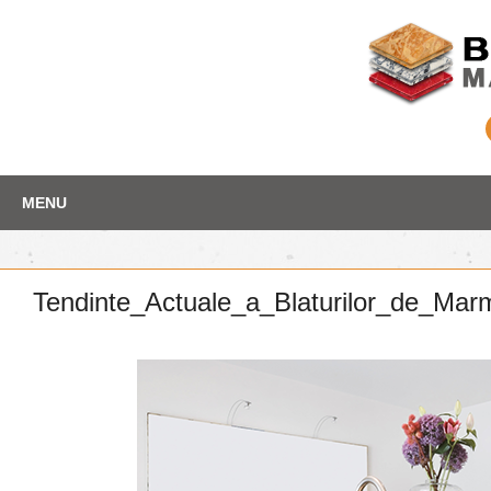
Skip
Depozit marmura
MENU
to
content
Tendinte_Actuale_a_Blaturilor_de_Mar