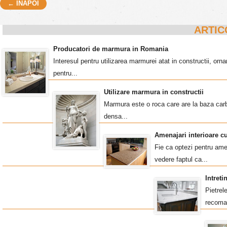
← INAPOI
Post navigation
ARTIC
Producatori de marmura in Romania
Interesul pentru utilizarea marmurei atat in constructii, o
pentru...
Utilizare marmura in constructii
Marmura este o roca care are la baza carb
densa...
Amenajari interioare c
Fie ca optezi pentru amen
vedere faptul ca...
Intret
Pietrel
recoma