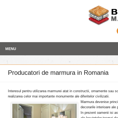
Skip
Depozit marmura
MENU
to
content
Producatori de marmura in Romania
Interesul pentru utilizarea marmurei atat in constructii, ornamente sau 
realizarea celor mai importante monumente ale diferitelor civilizatii.
Marmura devenise principa
decorarile interioare ale 
In prezent oamenii isi ar
ale locuintelor tocmai da