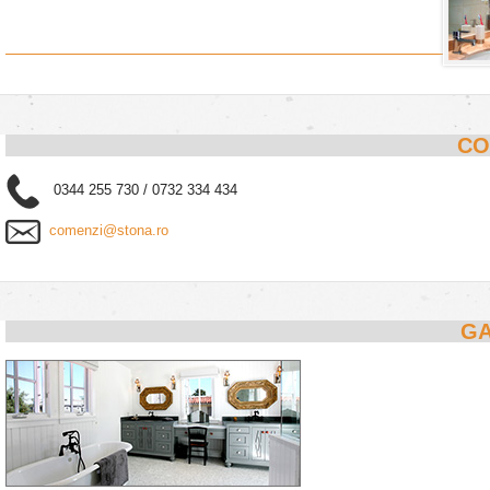
CO
0344 255 730 / 0732 334 434
comenzi@stona.ro
GA