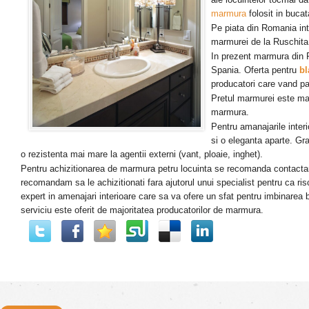
marmura
folosit in bucat
Pe piata din Romania in
marmurei de la Ruschita 
In prezent marmura din R
Spania. Oferta pentru
bl
producatori care vand p
Pretul marmurei este mai
marmura.
Pentru amanajarile inter
si o eleganta aparte. Gra
o rezistenta mai mare la agentii externi (vant, ploaie, inghet).
Pentru achizitionarea de marmura petru locuinta se recomanda contactar
recomandam sa le achizitionati fara ajutorul unui specialist pentru ca ris
expert in amenajari interioare care sa va ofere un sfat pentru imbinarea b
serviciu este oferit de majoritatea producatorilor de marmura.