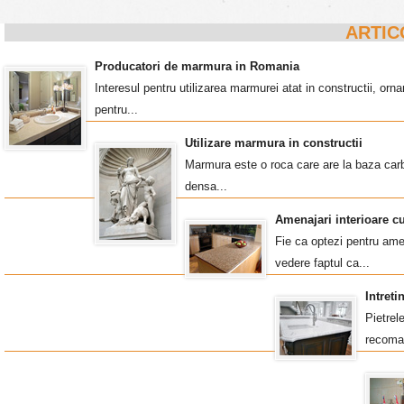
ARTIC
Producatori de marmura in Romania
Interesul pentru utilizarea marmurei atat in constructii, o
pentru...
Utilizare marmura in constructii
Marmura este o roca care are la baza carb
densa...
Amenajari interioare c
Fie ca optezi pentru amen
vedere faptul ca...
Intret
Pietrel
recoma