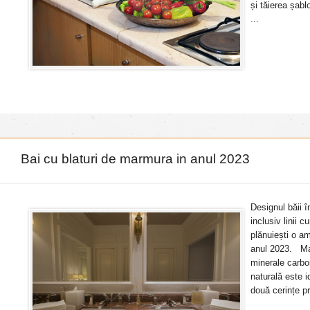
și tăierea șabl
...
Bai cu blaturi de marmura in anul 2023
Designul băii 
inclusiv linii 
plănuiești o am
anul 2023. Mar
minerale carbo
naturală este 
două cerințe pr