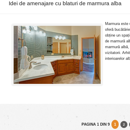
Idei de amenajare cu blaturi de marmura alba
Marmura este u
oferă bucătărie
obține un spaț
de marmură alb
marmură albă, e
vizitatorii. A
interioarelor al
PAGINA 1 DIN 9
1
2