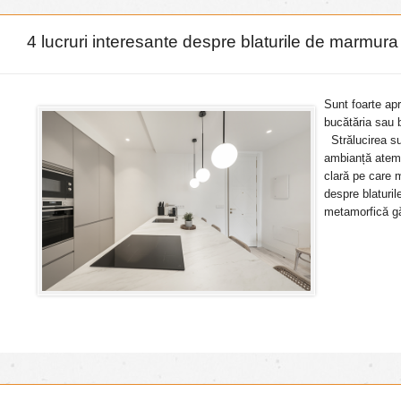
4 lucruri interesante despre blaturile de marmura
Sunt foarte apr
bucătăria sau b
Strălucirea su
ambianță atemp
clară pe care m
despre blaturi
metamorfică gă