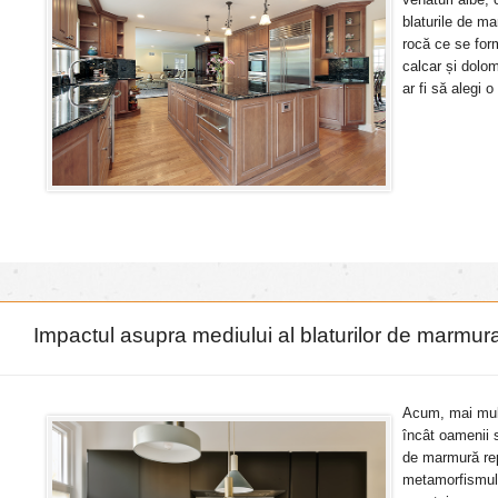
blaturile de m
rocă ce se for
calcar și dolo
ar fi să alegi o
Impactul asupra mediului al blaturilor de marmu
Acum, mai mult
încât oamenii s
de marmură re
metamorfismul 