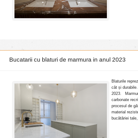
Bucatarii cu blaturi de marmura in anul 2023
Blaturile repre
cât și durabile
2023. Marmura 
carbonate recr
procesul de gă
material rezis
bucătăriei tale