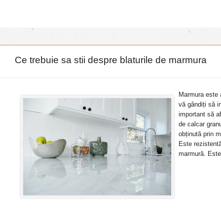
Ce trebuie sa stii despre blaturile de marmura
Marmura este at
vă gândiți să i
important să a
de calcar granu
obținută prin 
Este rezistentă
marmură. Este 