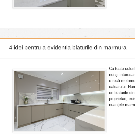
4 idei pentru a evidentia blaturile din marmura
Cu toate culor
noi și interes
o rocă metamor
calcarului. Nu
ce blaturile di
proprietari, ex
nuanțele marmu