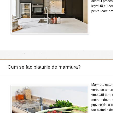
acestui proces
legătură cu eco
pentru care am 
Cum se fac blaturile de marmura?
Marmura este o
vorba de amenaj
vreodată cum s
metamorfoza cal
provine de la 
fac blaturile 