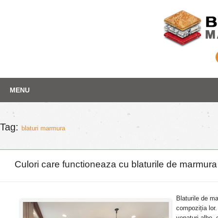
Skip
Depozit marmura
MENU
to
content
Tag:
blaturi marmura
Culori care functioneaza cu blaturile de marmur
Blaturile de ma
compoziția lor
venaturi albe, 