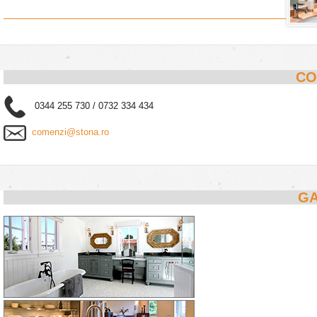
CO
0344 255 730 / 0732 334 434
comenzi@stona.ro
GA