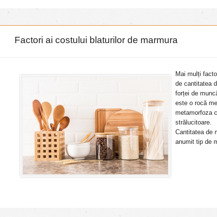
Factori ai costului blaturilor de marmura
Mai mulți facto
de cantitatea d
forței de munc
este o rocă me
metamorfoza ca
strălucitoare. 
Cantitatea de 
anumit tip de 