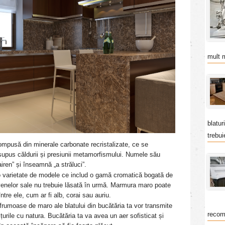
mult 
blatur
trebui
pusă din minerale carbonate recristalizate, ce se
upus căldurii și presiunii metamorfismului.
Numele său
iren” și înseamnă „
a
străluci
”.
o varietate de modele ce includ o gamă cromatică bogată de
 venelor sale nu trebuie lăsată în urmă. Marmura maro poate
între ele, cum ar fi alb, corai sau auriu.
 frumoase de maro ale blatului din bucătăria ta vor transmite
recom
țurile cu natura. Bucătăria ta va avea un aer sofisticat și