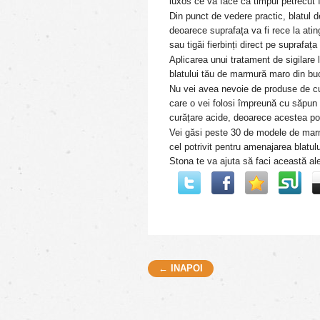
luxos ce va face ca timpul petrecut î
Din punct de vedere practic, blatul 
deoarece suprafața va fi rece la ati
sau tigăi fierbinți direct pe suprafața
Aplicarea unui tratament de sigilare l
blatului tău de marmură maro din buc
Nu vei avea nevoie de produse de cu
care o vei folosi împreună cu săpun li
curățare acide, deoarece acestea pot 
Vei găsi peste 30 de modele de ma
cel potrivit pentru amenajarea blatul
Stona te va ajuta să faci această al
← INAPOI
Post navigation