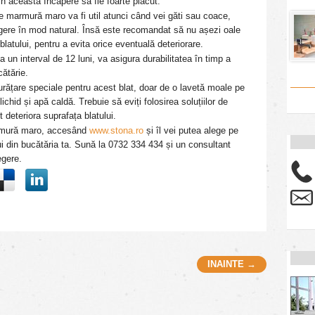
n această încăpere să fie foarte plăcut.
de marmură maro va fi util atunci când vei găti sau coace,
ngere în mod natural. Însă este recomandat să nu așezi oale
 blatului, pentru a evita orice eventuală deteriorare.
a un interval de 12 luni, va asigura durabilitatea în timp a
ătărie.
rățare speciale pentru acest blat, doar de o lavetă moale pe
chid și apă caldă. Trebuie să eviți folosirea soluțiilor de
deteriora suprafața blatului.
rmură maro, accesând
www.stona.ro
și îl vei putea alege pe
ui din bucătăria ta. Sună la 0732 334 434 și un consultant
egere.
INAINTE →