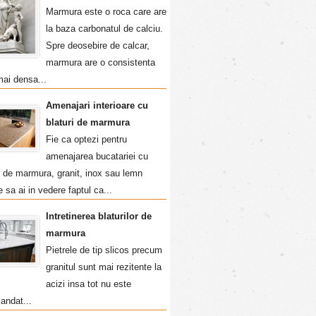
Marmura este o roca care are
la baza carbonatul de calciu.
Spre deosebire de calcar,
marmura are o consistenta
mai densa...
Amenajari interioare cu
blaturi de marmura
Fie ca optezi pentru
amenajarea bucatariei cu
i de marmura, granit, inox sau lemn
e sa ai in vedere faptul ca...
Intretinerea blaturilor de
marmura
Pietrele de tip slicos precum
granitul sunt mai rezitente la
acizi insa tot nu este
andat...