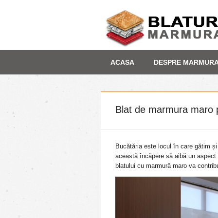
Skip
Depozit marmura
ACASA
DESPRE MARMUR
to
content
Blat de marmura maro p
Bucătăria este locul în care gătim ș
această încăpere să aibă un aspect 
blatului cu marmură maro va contribui