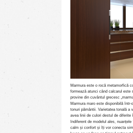
Marmura este o rocă metamorfică com
formează atunci când calcarul este s
provine din cuvântul grecesc „marma
Marmura maro este disponibilă într-
tonuri pământii. Varietatea tonală a
avea linii de culori destul de diferite 
Indiferent de modelul ales, nuanțele
calm și confort și îți vor conecta sim