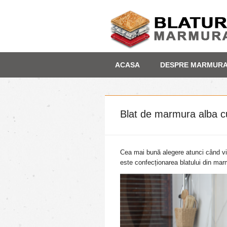
Skip
Depozit marmura
ACASA
DESPRE MARMUR
to
content
Blat de marmura alba cu 
Cea mai bună alegere atunci când vi
este confecționarea blatului din marmu