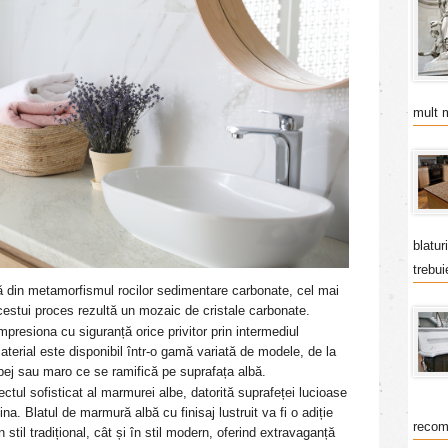
mult 
blatur
trebui
 din metamorfismul rocilor sedimentare carbonate, cel mai
acestui proces rezultă un mozaic de cristale carbonate.
presiona cu siguranță orice privitor prin intermediul
aterial este disponibil într-o gamă variată de modele, de la
, bej sau maro ce se ramifică pe suprafața albă.
ectul sofisticat al marmurei albe, datorită suprafeței lucioase
na. Blatul de marmură albă cu finisaj lustruit va fi o adiție
recom
 stil tradițional, cât și în stil modern, oferind extravaganță