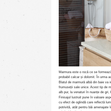
Marmura este o rocă ce se formează
probabil calcar și dolomit. În urma 
Blatul de marmură albă din baie va im
frumuseții sale unice. Acest tip de m
alb pur, la venaturi în nuanțe de gri
Finisajul lustruit pune în valoare asp
cu efect de oglindă care reflectă lumi
potrivită, atât pentru băi amenajate în