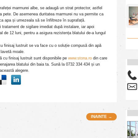
rafeței marmurei albe, se adaugă un strat protector, astfel
nt la pete. De asemenea duritatea marmurei nu va permite ca
ca apa și umezeala să se înfiltreze în suprafață.
 tratament de sigilare imediat după instalare, iar apoi
al de 12 luni, pentru a asigura rezistența blatului de-a lungul
u finisaj lustruit se va face cu o soluție compusă din apă
 lavetă moale.
u finisaj lustruit sunt disponibile pe
www.stona.ro
din care
menajarea blatului din baia ta.
Sună la 0732 334 434 și un
 această alegere.
INAINTE →