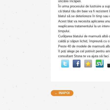
oricărei încăperi.
În urma procesului de lustruire a sup
că blatul tău din baie va fi reziste
blatul să se deterioreze în timp sau 
Acest blat va necesita aplicarea unui
reaplicarea tratamentului la un interv
timpului.
Curățarea blatului de marmură albă c
caldă și săpun lichid, împreună cu o
Peste 40 de modele de marmură albă c
îl poți alege pe cel potrivit pentru a
consultant Stona te va ajuta să faci
← INAPOI
Post navigation