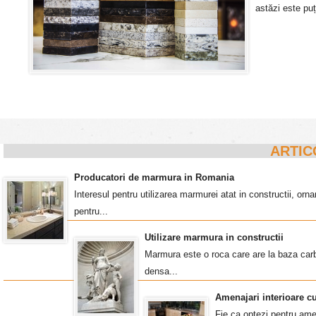
astăzi este puț
ARTIC
Producatori de marmura in Romania
Interesul pentru utilizarea marmurei atat in constructii, o
pentru...
Utilizare marmura in constructii
Marmura este o roca care are la baza carb
densa...
Amenajari interioare c
Fie ca optezi pentru amen