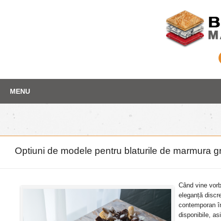
Skip
Depozit marmura
MENU
to
content
Optiuni de modele pentru blaturile de marmura gr
Când vine vorb
eleganță discre
contemporan în 
disponibile, a