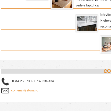
vedere faptul ca...
Intret
Pietrel
recoma
CO
0344 255 730 / 0732 334 434
comenzi@stona.ro