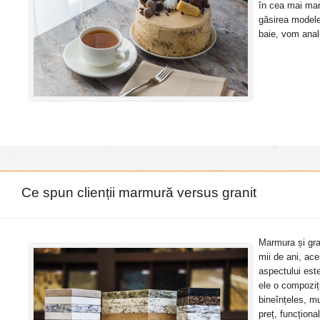
în cea mai mare
găsirea modelel
baie, vom anal
Ce spun clienții marmură versus granit
Marmura și gran
mii de ani, ac
aspectului este
ele o compoziți
bineînțeles, mu
preț, funcționa