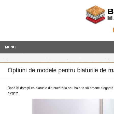
Skip
Depozit marmura
MENU
to
content
Optiuni de modele pentru blaturile de 
Dacă îți dorești ca blaturile din bucătăria sau baia ta să emane eleganț
alegere.