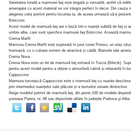
Varietatea tonală a marmur
ei
bej este bogată și versatilă,
astfel că indife
amenajate cu acest material se vor integra perfect în decor. Din cauza
n
alegerea celui potrivit pentru locuința ta, de aceea urmează să-ți preze
Boticcino
Acest model de marmură bej are o bază într-o nuanță subtilă de bej și a
umbre albe, care sunt
specifice marmurei bej
Boticcino. Această marmură 
Crema Marfil
Marmura Crema Marfil este explorată în jurul zonei Pinoso, un oraș situa
frumoasă, cu o culoare extrem de atractivă și caldă. Blaturile tale amen
Crema Nova
Crema Nova este un fel de marmură bej extrasă în Turcia (Bilecik). Supr
pentru acest model pentru a obține o atmosferă calmă și relaxantă în buc
Cappuccino
Marmura turcească Cappuccino este o marmură bej cu nuanțe deschise
prin intermediul nuanțelor sale plăcute și a texturilor venate distinctive.
Alege modelul potrivit de marmură bej, din peste 100 de modele dispon
şoseaua Pipera, nr. 48 sau depozitele aflate în județele Prahova şi Alba.