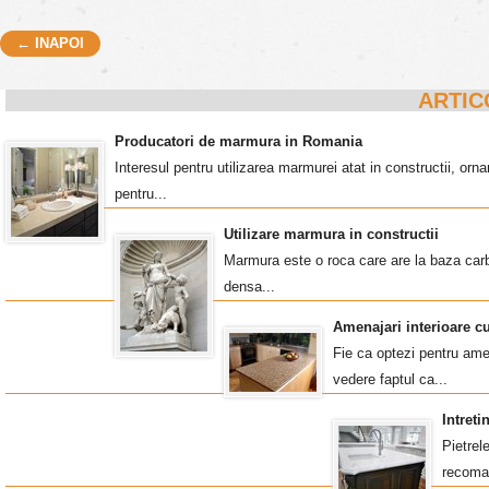
← INAPOI
Post navigation
ARTIC
Producatori de marmura in Romania
Interesul pentru utilizarea marmurei atat in constructii, o
pentru...
Utilizare marmura in constructii
Marmura este o roca care are la baza carb
densa...
Amenajari interioare c
Fie ca optezi pentru amen
vedere faptul ca...
Intret
Pietrel
recoma