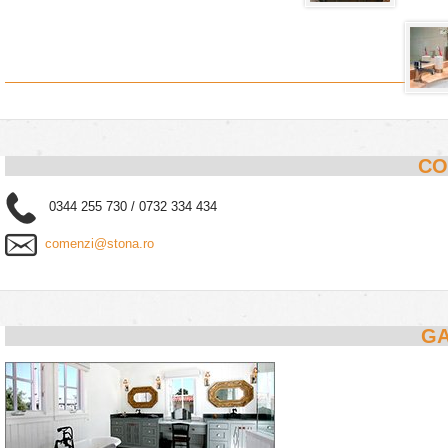
CO
0344 255 730 / 0732 334 434
comenzi@stona.ro
GA