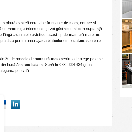
o piatră exotică care vine în nuanțe de maro, dar are și
ă un maro roșu intens unic și vei găsi vene albe la suprafață
Pe lângă avantajele estetice, acest tip de marmură maro are
 practice pentru amenajarea blaturilor din bucătărie sau baie,
te 30 de modele de marmură maro pentru a le alege pe cele
r din bucătăria sau baia ta. Sună la 0732 334 434 și un
alegerea potrivită.