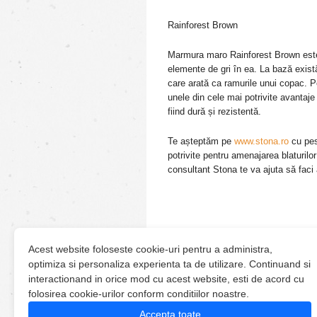
Rainforest Brown
Marmura maro Rainforest Brown este 
elemente de gri în ea. La bază exist
care arată ca ramurile unui copac. 
unele din cele mai potrivite avantaje
fiind dură și rezistentă.
Te așteptăm pe
www.stona.ro
cu pes
potrivite pentru amenajarea blaturilo
consultant Stona te va ajuta să faci 
Acest website foloseste cookie-uri pentru a administra,
optimiza si personaliza experienta ta de utilizare. Continuand si
interactionand in orice mod cu acest website, esti de acord cu
folosirea cookie-urilor conform conditiilor noastre.
Accepta toate