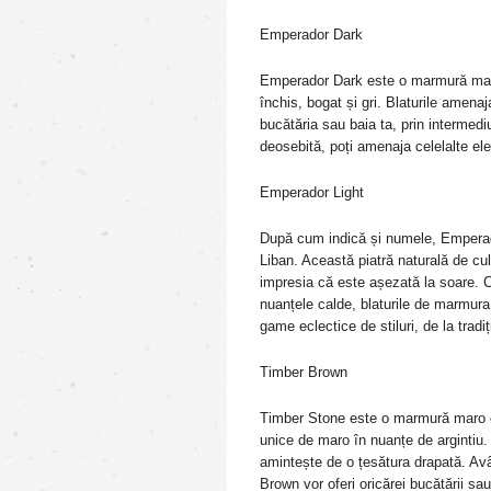
Emperador Dark
Emperador Dark este o marmură mar
închis, bogat și gri. Blaturile ame
bucătăria sau baia ta, prin intermedi
deosebită, poți amenaja celelalte el
Emperador Light
După cum indică și numele, Emperador
Liban. Această piatră naturală de cu
impresia că este așezată la soare. 
nuanțele calde, blaturile de marmur
game eclectice de stiluri, de la tradi
Timber Brown
Timber Stone este o marmură maro cu
unice de maro în nuanțe de argintiu
amintește de o țesătura drapată. Avâ
Brown vor oferi oricărei bucătării sa