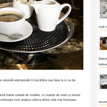
mult 
blatur
trebui
naturală atemporală în bucătăria sau baia ta și va da
gamă foarte variată de modele, cu nuanțe de maro și texturi
 continuare vom analiza câteva dintre cele mai frumoase
recom