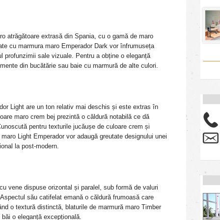
o atrăgătoare extrasă din Spania, cu o gamă de maro
najate cu marmura maro Emperador Dark vor înfrumuseța
ul profunzimii sale vizuale. Pentru a obține o eleganță
emente din bucătărie sau baie cu marmură de alte culori.
 Light are un ton relativ mai deschis și este extras în
loare maro crem bej prezintă o căldură notabilă ce dă
Cunoscută pentru texturile jucăușe de culoare crem și
a maro Light Emperador vor adaugă greutate designului unei
țional la post-modern.
 vene dispuse orizontal și paralel, sub formă de valuri
. Aspectul său catifelat emană o căldură frumoasă care
nd o textură distinctă, blaturile de marmură maro Timber
u băi o eleganță excepțională.