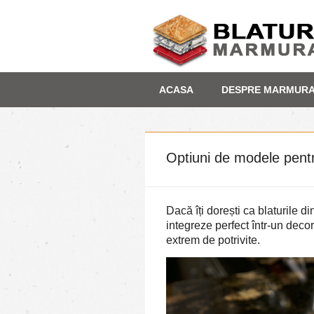
Skip
Depozit marmura
ACASA
DESPRE MARMUR
to
content
Optiuni de modele pent
Dacă îți dorești ca blaturile di
integreze perfect într-un decor
extrem de potrivite.