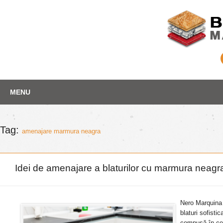
Skip
Depozit marmura
MENU
to
content
Tag:
amenajare marmura neagra
Idei de amenajare a blaturilor cu marmura neag
Nero Marquina 
blaturi sofist
compusă în cea