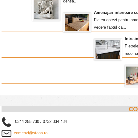
densa...
Amenajari interioare c
Fie ca optezi pentru amen
vedere faptul ca...
Intret
Pietrel
recoma
CO
0344 255 730 / 0732 334 434
comenzi@stona.ro