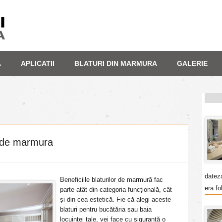
A
APLICATII
BLATURI DIN MARMURA
GALERIE
or de marmura
datez
Beneficiile blaturilor de marmură fac
era fo
parte atât din categoria funcțională, cât
și din cea estetică. Fie că alegi aceste
blaturi pentru bucătăria sau baia
locuinței tale, vei face cu siguranță o