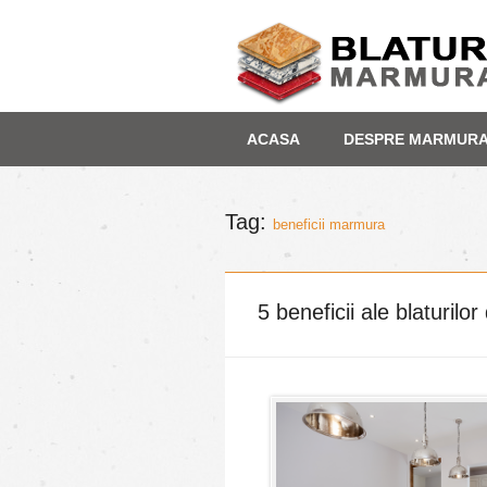
Skip
Depozit marmura
ACASA
DESPRE MARMUR
to
content
Tag:
beneficii marmura
5 beneficii ale blaturil