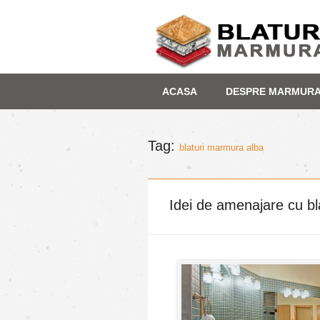
Skip
Depozit marmura
ACASA
DESPRE MARMUR
to
content
Tag:
blaturi marmura alba
Idei de amenajare cu b