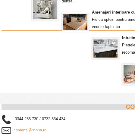
densa...
Amenajari interioare c
Fie ca optezi pentru amen
vedere faptul ca...
Intret
Pietrel
recoma
CO
0344 255 730 / 0732 334 434
comenzi@stona.ro