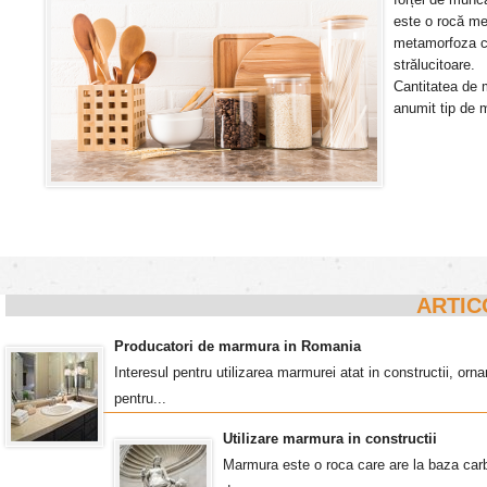
este o rocă me
metamorfoza ca
strălucitoare. 
Cantitatea de 
anumit tip de 
ARTIC
Producatori de marmura in Romania
Interesul pentru utilizarea marmurei atat in constructii, o
pentru...
Utilizare marmura in constructii
Marmura este o roca care are la baza carb