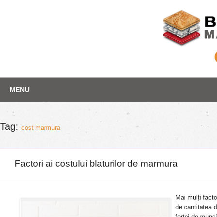
Skip
Depozit marmura
MENU
to
content
Tag:
cost marmura
Factori ai costului blaturilor de marmura
Mai mulți facto
de cantitatea d
forței de munc