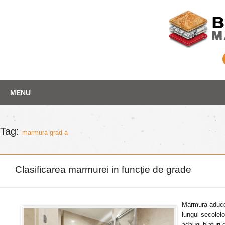
Skip
Depozit marmura
MENU
to
content
Tag:
marmura grad a
Clasificarea marmurei in funcție de grade
Marmura aduce 
lungul secolelo
adaugi blaturi 