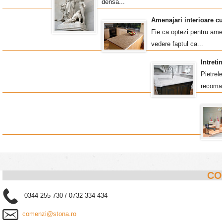
densa...
Amenajari interioare c
Fie ca optezi pentru amen
vedere faptul ca...
Intret
Pietrel
recoma
CO
0344 255 730 / 0732 334 434
comenzi@stona.ro