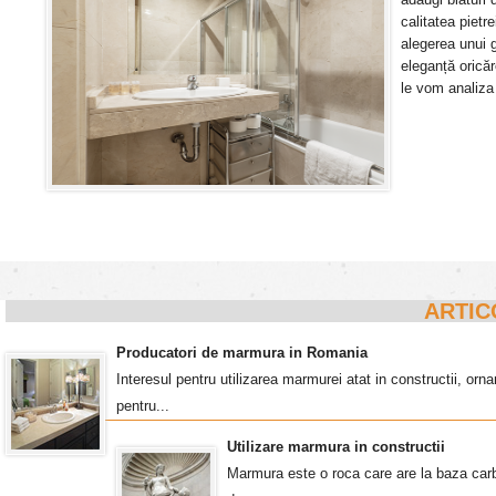
calitatea pietr
alegerea unui 
eleganță oricăr
le vom analiz
ARTIC
Producatori de marmura in Romania
Interesul pentru utilizarea marmurei atat in constructii, o
pentru...
Utilizare marmura in constructii
Marmura este o roca care are la baza carb