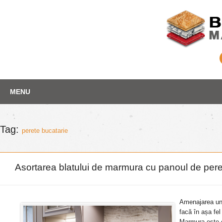
Skip
Depozit marmura
MENU
to
content
Tag:
perete bucatarie
Asortarea blatului de marmura cu panoul de per
Amenajarea unu
facă în așa fe
Marmura este o