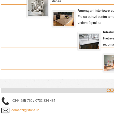
densa...
Amenajari interioare c
Fie ca optezi pentru amen
vedere faptul ca...
Intret
Pietrel
recoma
CO
0344 255 730 / 0732 334 434
comenzi@stona.ro