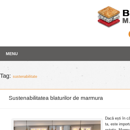
Skip
Depozit marmura
MENU
to
content
Tag:
sustenabilitate
Sustenabilitatea blaturilor de marmura
Dacă ești în că
ta, este import
estetic. Marmu