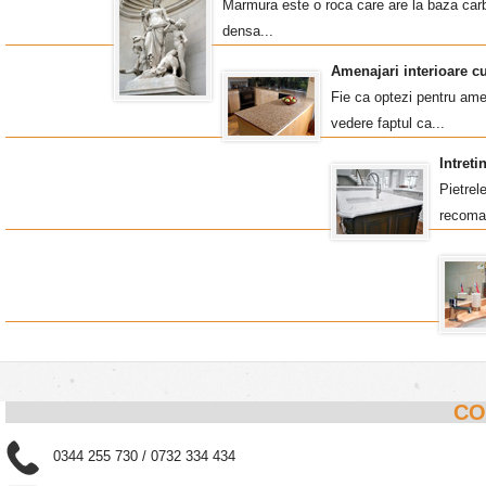
Marmura este o roca care are la baza carb
densa...
Amenajari interioare c
Fie ca optezi pentru amen
vedere faptul ca...
Intret
Pietrel
recoma
CO
0344 255 730 / 0732 334 434