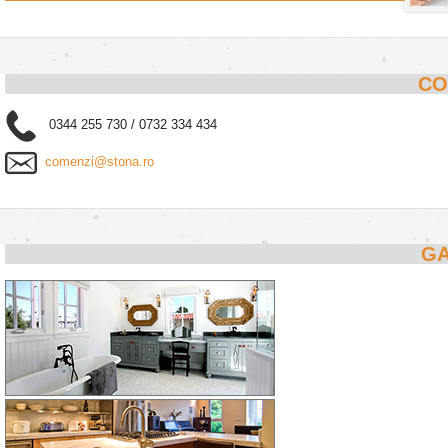
CO
0344 255 730 / 0732 334 434
comenzi@stona.ro
GA