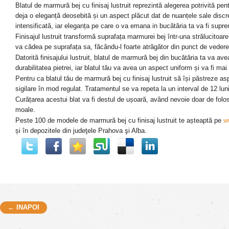
Blatul de marmură bej cu finisaj lustruit reprezintă alegerea potrivită pen
deja o eleganță deosebită și un aspect plăcut dat de nuanțele sale discret
intensificată, iar eleganța pe care o va emana in bucătăria ta va fi supre
Finisajul lustruit transformă suprafața marmurei bej într-una strălucitoare
va cădea pe suprafața sa, făcându-l foarte atrăgător din punct de vedere
Datorită finisajului lustruit, blatul de marmură bej din bucătăria ta va a
durabilitatea pietrei, iar blatul tău va avea un aspect uniform și va fi mai 
Pentru ca blatul tău de marmură bej cu finisaj lustruit să își păstreze as
sigilare în mod regulat. Tratamentul se va repeta la un interval de 12 luni
Curățarea acestui blat va fi destul de ușoară, având nevoie doar de folo
moale.
Peste 100 de modele de marmură bej cu finisaj lustruit te așteaptă pe
w
și în depozitele din judeţele Prahova şi Alba.
← INAPOI
Post navigation