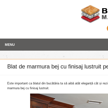
Skip
Depozit marmura
MENU
to
content
Blat de marmura bej cu finisaj lustruit p
Este important ca blatul din bucătăria ta să aibă atât eleganță cât și rez
marmura bej cu finisaj lustruit.