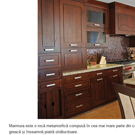
Marmura este o rocă metamorfică compusă în cea mai mare parte din calc
greacă și înseamnă piatră strălucitoare.