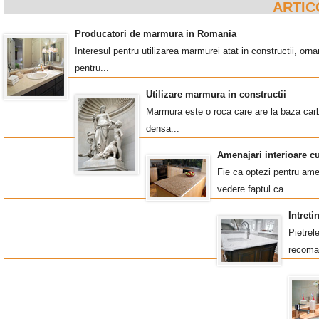
ARTIC
Producatori de marmura in Romania
Interesul pentru utilizarea marmurei atat in constructii, o
pentru...
Utilizare marmura in constructii
Marmura este o roca care are la baza carb
densa...
Amenajari interioare c
Fie ca optezi pentru amen
vedere faptul ca...
Intret
Pietrel
recoma