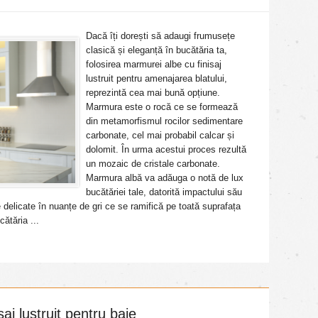
Dacă îți dorești să adaugi frumusețe
clasică și eleganță în bucătăria ta,
folosirea marmurei albe cu finisaj
lustruit pentru amenajarea blatului,
reprezintă cea mai bună opțiune.
Marmura este o rocă ce se formează
din metamorfismul rocilor sedimentare
carbonate, cel mai probabil calcar și
dolomit. În urma acestui proces rezultă
un mozaic de cristale carbonate.
Marmura albă va adăuga o notă de lux
bucătăriei tale, datorită impactului său
 delicate în nuanțe de gri ce se ramifică pe toată suprafața
cătăria ...
aj lustruit pentru baie