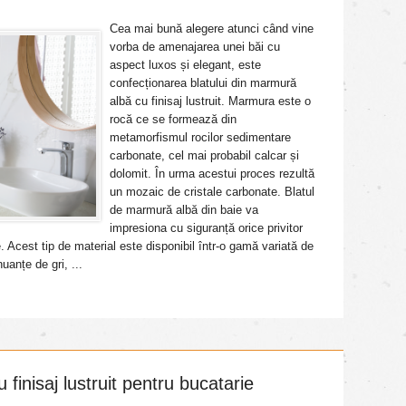
Cea mai bună alegere atunci când vine
vorba de amenajarea unei băi cu
aspect luxos și elegant, este
confecționarea blatului din marmură
albă cu finisaj lustruit. Marmura este o
rocă ce se formează din
metamorfismul rocilor sedimentare
carbonate, cel mai probabil calcar și
dolomit. În urma acestui proces rezultă
un mozaic de cristale carbonate. Blatul
de marmură albă din baie va
impresiona cu siguranță orice privitor
e. Acest tip de material este disponibil într-o gamă variată de
uanțe de gri, ...
finisaj lustruit pentru bucatarie