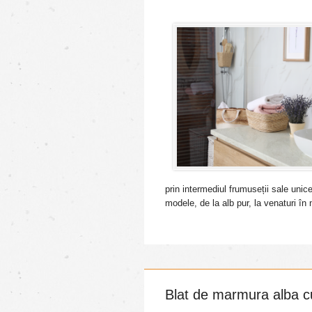
prin intermediul frumuseții sale unic
modele, de la alb pur, la venaturi în n
Blat de marmura alba cu 