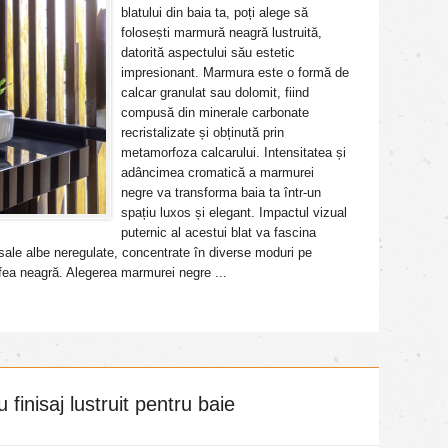
blatului din baia ta, poți alege să
folosești marmură neagră lustruită,
datorită aspectului său estetic
impresionant. Marmura este o formă de
calcar granulat sau dolomit, fiind
compusă din minerale carbonate
recristalizate și obținută prin
metamorfoza calcarului. Intensitatea și
adâncimea cromatică a marmurei
negre va transforma baia ta într-un
spațiu luxos și elegant. Impactul vizual
puternic al acestui blat va fascina
or sale albe neregulate, concentrate în diverse moduri pe
fea neagră. Alegerea marmurei negre ...
finisaj lustruit pentru baie