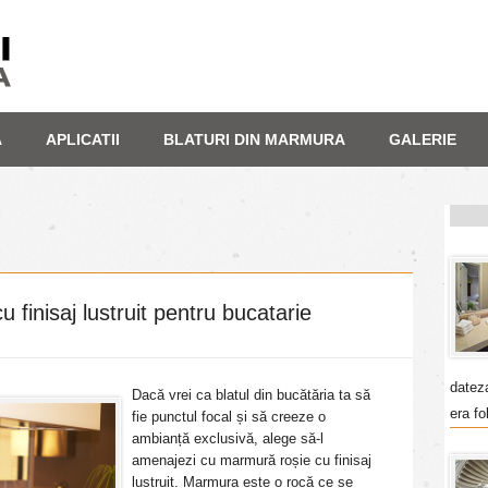
A
APLICATII
BLATURI DIN MARMURA
GALERIE
 finisaj lustruit pentru bucatarie
datez
Dacă vrei ca blatul din bucătăria ta să
era fo
fie punctul focal și să creeze o
ambianță exclusivă, alege să-l
amenajezi cu marmură roșie cu finisaj
lustruit. Marmura este o rocă ce se