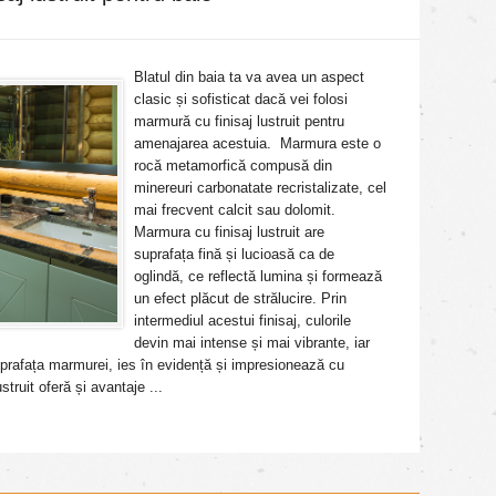
Blatul din baia ta va avea un aspect
clasic și sofisticat dacă vei folosi
marmură cu finisaj lustruit pentru
amenajarea acestuia. Marmura este o
rocă metamorfică compusă din
minereuri carbonatate recristalizate, cel
mai frecvent calcit sau dolomit.
Marmura cu finisaj lustruit are
suprafața fină și lucioasă ca de
oglindă, ce reflectă lumina și formează
un efect plăcut de strălucire. Prin
intermediul acestui finisaj, culorile
devin mai intense și mai vibrante, iar
uprafața marmurei, ies în evidență și impresionează cu
struit oferă și avantaje ...