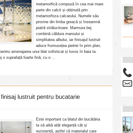
metamorfică compusă în cea mai mare
parte din calcit și obținută prin
metamorfoza calcarului. Numele său
provine din limba greacă și înseamnă
piatră strălucitoare. Marmura bej
combină căldura maroului și
simplitatea albului, iar finisajul lustruit
aduce frumusețea pietrei în prim plan,
entru amenajarea unui blat sofisticat și luxos în baia ta.
j o suprafață foarte fină, cu o ...
inisaj lustruit pentru bucatarie
Este important ca blatul din bucătăria
ta să aibă atât eleganță cât și
rezistență, astfel că materialul care