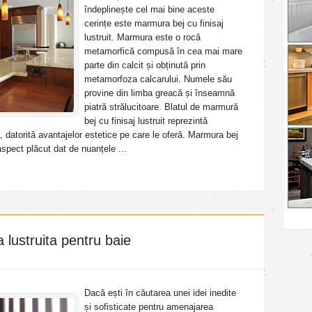
îndeplinește cel mai bine aceste
cerințe este marmura bej cu finisaj
lustruit. Marmura este o rocă
metamorfică compusă în cea mai mare
parte din calcit și obținută prin
metamorfoza calcarului. Numele său
provine din limba greacă și înseamnă
piatră strălucitoare. Blatul de marmură
bej cu finisaj lustruit reprezintă
a, datorită avantajelor estetice pe care le oferă. Marmura bej
spect plăcut dat de nuanțele ...
lustruita pentru baie
Dacă ești în căutarea unei idei inedite
și sofisticate pentru amenajarea