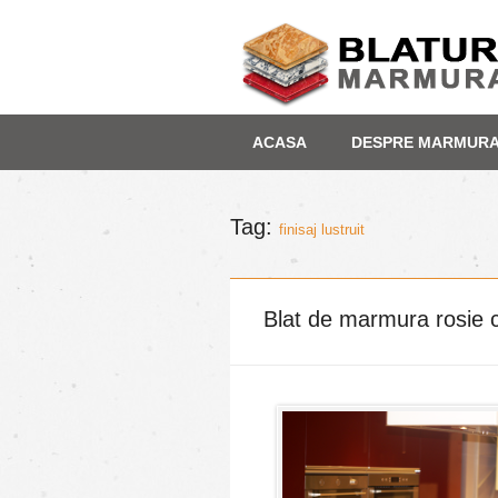
Skip
Depozit marmura
ACASA
DESPRE MARMUR
to
content
Tag:
finisaj lustruit
Blat de marmura rosie cu