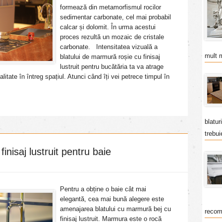
formează din metamorfismul rocilor
sedimentar carbonate, cel mai probabil
calcar și dolomit. În urma acestui
proces rezultă un mozaic de cristale
carbonate. Intensitatea vizuală a
mult 
blatului de marmură roșie cu finisaj
lustruit pentru bucătăria ta va atrage
talitate în întreg spațiul. Atunci când îți vei petrece timpul în
blatur
trebui
inisaj lustruit pentru baie
Pentru a obține o baie cât mai
elegantă, cea mai bună alegere este
amenajarea blatului cu marmură bej cu
recom
finisaj lustruit. Marmura este o rocă