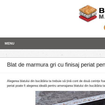
Skip
Depozit marmura
MENU
to
content
Blat de marmura gri cu finisaj periat pe
Alegerea blatului din bucătăria ta trebuie să țină cont de două cerințe fo
periat poate fi alegerea ideală pentru amenajarea blatului din bucătăria ta