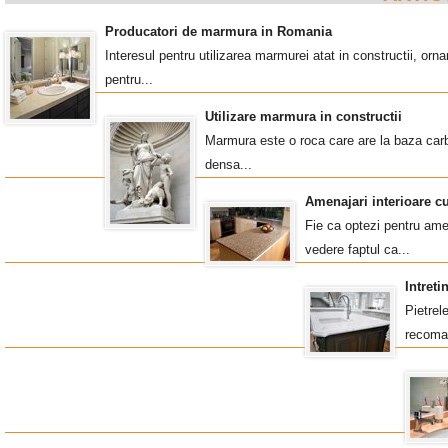
Producatori de marmura in Romania
Interesul pentru utilizarea marmurei atat in constructii, o
pentru...
Utilizare marmura in constructii
Marmura este o roca care are la baza carb
densa...
Amenajari interioare c
Fie ca optezi pentru amen
vedere faptul ca...
Intret
Pietrel
recoma