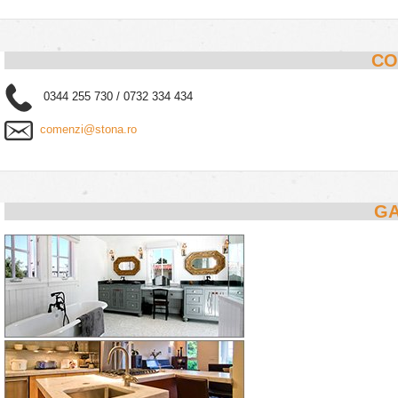
CO
0344 255 730 / 0732 334 434
comenzi@stona.ro
GA