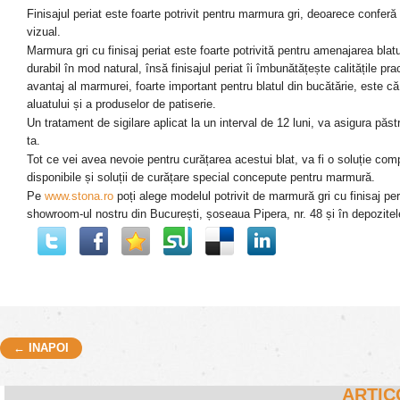
Finisajul periat este foarte potrivit pentru marmura gri, deoarece confer
vizual.
Marmura gri cu finisaj periat este foarte potrivită pentru amenajarea blat
durabil în mod natural, însă finisajul periat îi îmbunătățește calitățile p
avantaj al marmurei, foarte important pentru blatul din bucătărie, este c
aluatului și a produselor de patiserie.
Un tratament de sigilare aplicat la un interval de 12 luni, va asigura păstr
ta.
Tot ce vei avea nevoie pentru curățarea acestui blat, va fi o soluție com
disponibile și soluții de curățare special concepute pentru marmură.
Pe
www.stona.ro
poți alege modelul potrivit de marmură
gri
cu finisaj pe
showroom-ul nostru din București, șoseaua Pipera, nr. 48 și în depozitel
← INAPOI
Post navigation
ARTIC