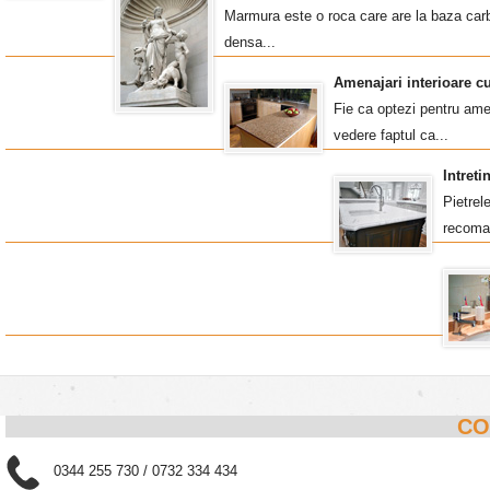
Marmura este o roca care are la baza carb
densa...
Amenajari interioare c
Fie ca optezi pentru amen
vedere faptul ca...
Intret
Pietrel
recoma
CO
0344 255 730 / 0732 334 434