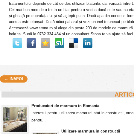
tratamentului depinde de cât de des utilizezi blaturile, dar variază între 
Cel mai bun mod de a testa un blat pentru a vedea dacă este sau nu eta
și gheață pe suprafața lui și să aștepti puțin. Dacă apa din condens form
acesta este etanșat. Dacă ridici paharul și vezi un inel întunecat pe bla
Accesează www.stona.ro și alege din peste 200 de modele de marmură disp
baia ta. Sună la 0732 334 434 și un consultant Stona te va ajuta să faci 
← INAPOI
Post navigation
ARTIC
Producatori de marmura in Romania
Interesul pentru utilizarea marmurei atat in constructii, o
pentru...
Utilizare marmura in constructii