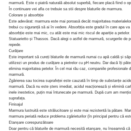
marmură. Este o piatră naturală absolut superbă, fiecare placă fiind o o
În continuare vei afla ce trebuie sa stii despre blaturile de marmura.
Colorare și absorbție
Este adevărat: marmura este mai poroasă decât majoritatea materialelor, d
trebui cu siguranță să ai în vedere. Absorbția este gradul în care apa va
absorbție este mai mic, cu atât este mai mic riscul de apariție a petelor
Statuarietto și Thassos. Dacă alegi o astfel de marmură, scurgerile de pe 
repede.
Curățare
Este important să cureți blaturile de marmură numai cu apă caldă și săp
utilizezi un produs de curățare a pietrelor cu pH neutru. Dar dacă îți păte
elimina majoritatea petelor. În cel mai rău caz, companiile profesionale de 
marmură.
Zgârierea sau tocirea suprafeței este cauzată în timp de substanțe acide 
marmură. Dacă nu este șters imediat, acidul reacționează și elimină ca
inele inestetice, puțin mai întunecate pe marmură. După cum am mențion
suprafața.
Finisajul
Marmura lustruită este strălucitoare și este mai rezistentă la pătare. Ma
marmura periată reduce problema zgârieturilor (în principal pentru că es
Etanșare corespunzătoare
Doar pentru că blaturile de marmură necesită etanșare, nu înseamnă că r