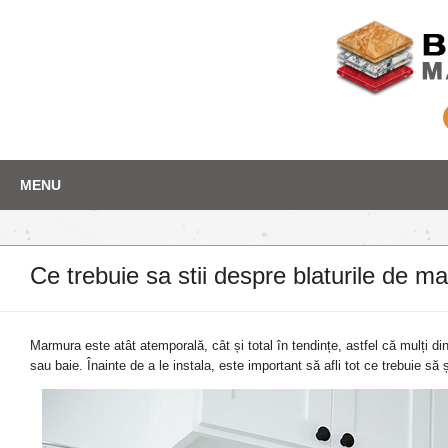
Skip
Depozit marmura
MENU
to
content
Ce trebuie sa stii despre blaturile de
Marmura este atât atemporală, cât și total în tendințe, astfel că mulți din
sau baie. Înainte de a le instala, este important să afli tot ce trebuie să 