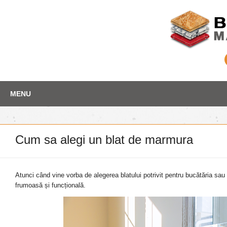
Skip
Depozit marmura
MENU
to
content
Cum sa alegi un blat de marmura
Atunci când vine vorba de alegerea blatului potrivit pentru bucătăria sau
frumoasă și funcțională.