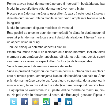
Pentru a avea blatul de marmură pe care ți-l dorești în bucătăria sau baia
Modul în care diferitele plăci de marmură vor forma blatul
Fiecare placă de marmură este ușor diferită, așa că este ideal să selectezi
dinainte cum se vor îmbina plăcile și cum vor fi amplasate texturile pe bl
în oglindă.
Modul în care sunt dispuse modelele de venaturi
Este posibil ca anumite tipuri de marmură să fie tăiate în două moduri di
rezultat plăci de marmură care arată destul de aleatoriu. Tăierea în sens
un aspect liniar, în dungi.
Tipul de finisaj va schimba aspectul blatului
Există mai multe moduri ca niciodată de a finisa marmura, inclusiv diferite 
marmura sunt următoarele: antichizat, dăltuit, lustruit, mat, periat, scapiț
sau baia ta va avea un aspect diferit în funcție de finisajul ales.
Sună la magazinul de marmură înainte de vizită
Sună în prealabil magazinul de marmură pentru a întreba dacă au plăci de
care ai nevoie pentru amenajarea blatului din bucătăria sau baia ta. Anunț
plăci de marmură pe care le au. Acest lucru va permite, de asemenea, f
ajunge acolo, te va duce direct la selecțiile care corespund nevoilor tale.
Te așteptăm pe www.stona.ro cu peste 200 de modele de marmură, din care
ta. Ne poți vizita în showroom-ul nostru din Bucureşti, şoseaua Pipera, n