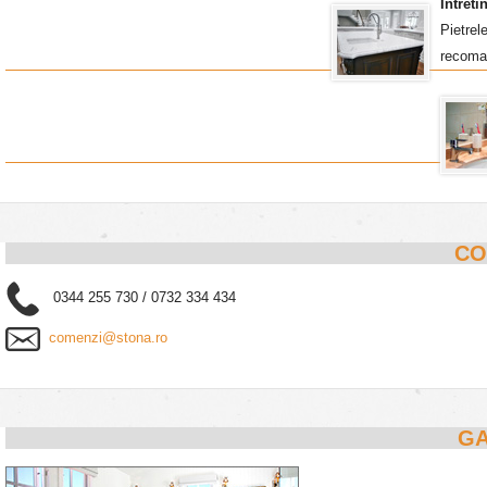
Intret
Pietrel
recoma
CO
0344 255 730 / 0732 334 434
comenzi@stona.ro
GA