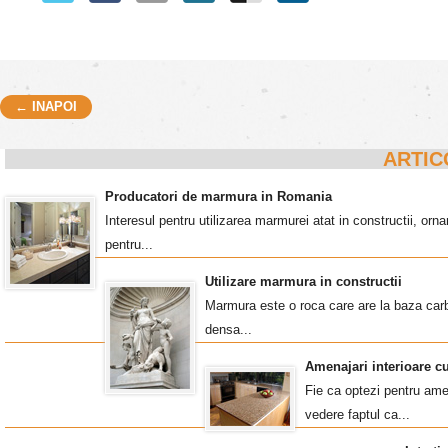
← INAPOI
Post navigation
ARTIC
Producatori de marmura in Romania
Interesul pentru utilizarea marmurei atat in constructii, o
pentru...
Utilizare marmura in constructii
Marmura este o roca care are la baza carb
densa...
Amenajari interioare c
Fie ca optezi pentru amen
vedere faptul ca...