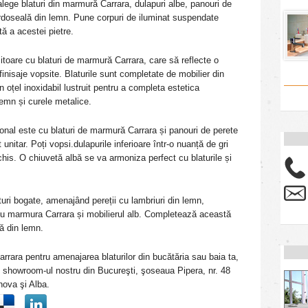
 alege blaturi din marmură Carrara, dulapuri albe, panouri de
ardoseală din lemn. Pune corpuri de iluminat suspendate
ă a acestei pietre.
itoare cu blaturi de marmură Carrara, care să reflecte o
finisaje vopsite. Blaturile sunt completate de mobilier din
 oțel inoxidabil lustruit pentru a completa estetica
emn și curele metalice.
țional este cu blaturi de marmură Carrara și panouri de perete
unitar. Poți vopsi.dulapurile inferioare într-o nuanță de gri
schis. O chiuvetă albă se va armoniza perfect cu blaturile și
uri bogate, amenajând pereții cu lambriuri din lemn,
e cu marmura Carrara și mobilierul alb. Completează această
ă din lemn.
rrara pentru amenajarea blaturilor din bucătăria sau baia ta,
 showroom-ul nostru din Bucureşti, şoseaua Pipera, nr. 48
hova şi Alba.