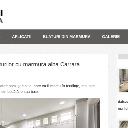
A
APLICATII
BLATURI DIN MARMURA
GALERIE
turilor cu marmura alba Carrara
temporal și clasic, care va fi mereu în tendințe, mai ales
e din bucătărie sau baie.
datez
era fo