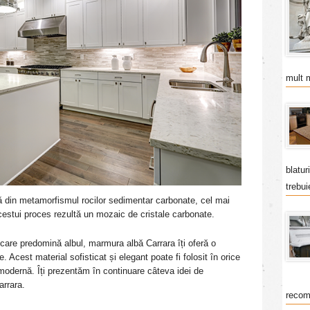
mult 
blatur
trebui
 din metamorfismul rocilor sedimentar carbonate, cel mai
acestui proces rezultă un mozaic de cristale carbonate.
n care predomină albul, marmura albă Carrara îți oferă o
 Acest material sofisticat și elegant poate fi folosit în orice
a modernă. Îți prezentăm în continuare câteva idei de
arrara.
recom