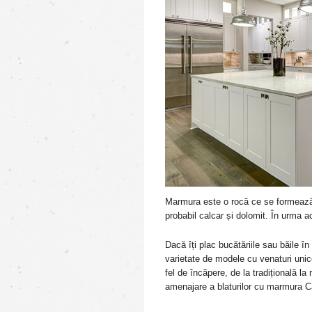
Marmura este o rocă ce se formează
probabil calcar și dolomit. În urma 
Dacă îți plac bucătăriile sau băile î
varietate de modele cu venaturi unice.
fel de încăpere, de la tradițională l
amenajare a blaturilor cu marmura C