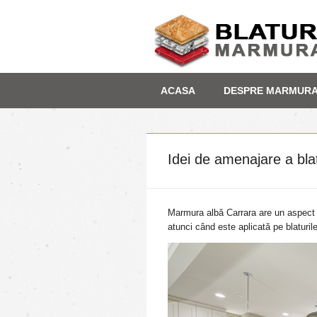
Skip
Depozit marmura
ACASA
DESPRE MARMUR
to
content
Idei de amenajare a bla
Marmura albă Carrara are un aspect a
atunci când este aplicată pe blaturil