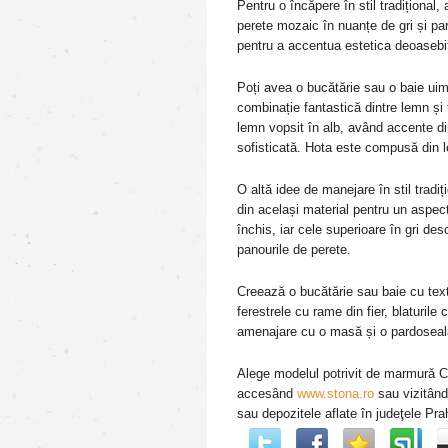
Pentru o încăpere în stil tradițional,
perete mozaic în nuanțe de gri și p
pentru a accentua estetica deoasebit
Poți avea o bucătărie sau o baie uim
combinație fantastică dintre lemn și 
lemn vopsit în alb, având accente din
sofisticată. Hota este compusă din l
O altă idee de manejare în stil tradi
din același material pentru un aspect 
închis, iar cele superioare în gri de
panourile de perete.
Creează o bucătărie sau baie cu text
ferestrele cu rame din fier, blaturil
amenajare cu o masă și o pardoseal
Alege modelul potrivit de marmură Ca
accesând
www.stona.ro
sau vizitând
sau depozitele aflate în judeţele Pra