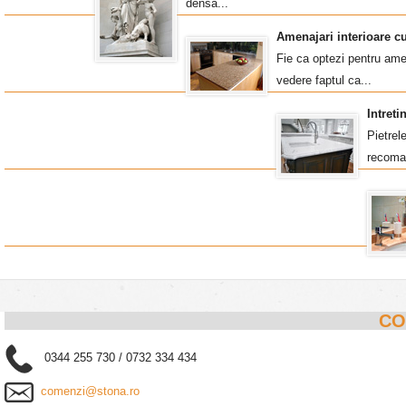
densa...
Amenajari interioare c
Fie ca optezi pentru amen
vedere faptul ca...
Intret
Pietrel
recoma
CO
0344 255 730 / 0732 334 434
comenzi@stona.ro