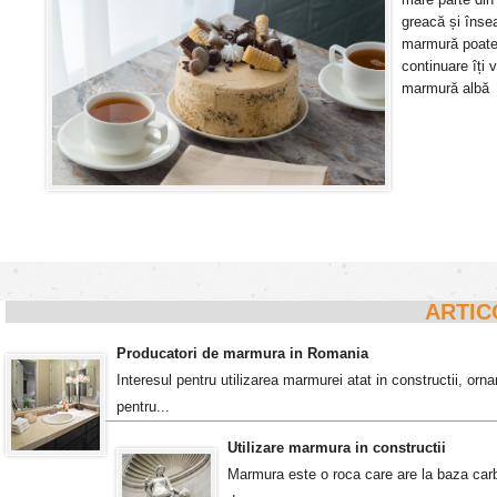
greacă și însea
marmură poate p
continuare îți 
marmură albă A
ARTIC
Producatori de marmura in Romania
Interesul pentru utilizarea marmurei atat in constructii, o
pentru...
Utilizare marmura in constructii
Marmura este o roca care are la baza carb