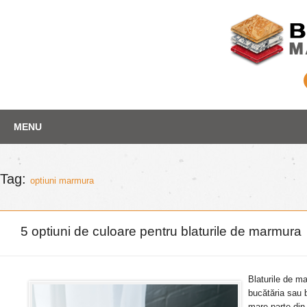
Skip
Depozit marmura
MENU
to
content
Tag:
optiuni marmura
5 optiuni de culoare pentru blaturile de marmura
Blaturile de m
bucătăria sau 
mare parte din