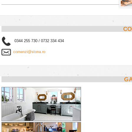
CO
0344 255 730 / 0732 334 434
comenzi@stona.ro
GA