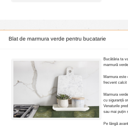
Blat de marmura verde pentru bucatarie
Bucătăria ta v
marmură verde
Marmura este o
frecvent calcit
Marmura verde 
cu siguranță or
Venaturile pre
sau mai puțin st
Pe lângă avanta