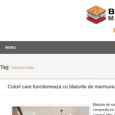
Skip
Depozit marmura
MENU
to
content
Tag:
marmura verde
Culori care functioneaza cu blaturile de marmur
Blaturile de ma
compoziția lor
venaturi albe, 