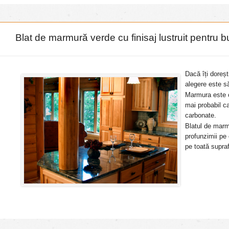
Blat de marmură verde cu finisaj lustruit pentru b
Dacă îți doreșt
alegere este să
Marmura este o
mai probabil ca
carbonate.
Blatul de marmu
profunzimii pe
pe toată supraf