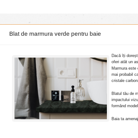
Blat de marmura verde pentru baie
Dacă îți doreș
oferi atât un a
Marmura este o
mai probabil c
cristale carbo
Blatul tău de m
impactului vizu
formând model
Baia ta amenaj