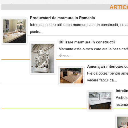
ARTIC
Producatori de marmura in Romania
Interesul pentru utilizarea marmurei atat in constructii, o
pentru...
Utilizare marmura in constructii
Marmura este o roca care are la baza carb
densa...
Amenajari interioare c
Fie ca optezi pentru amen
vedere faptul ca...
Intret
Pietrel
recoma