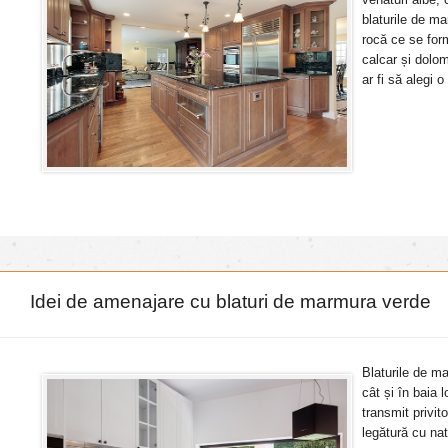
blaturile de m
rocă ce se for
calcar și dolo
ar fi să alegi o
Idei de amenajare cu blaturi de marmura verde
Blaturile de ma
cât și în baia 
transmit privito
legătură cu natu