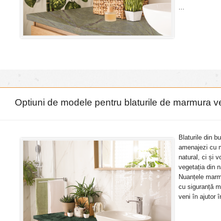
...
Optiuni de modele pentru blaturile de marmura v
Blaturile din b
amenajezi cu m
natural, ci și 
vegetația din n
Nuanțele marmur
cu siguranță mo
veni în ajutor 