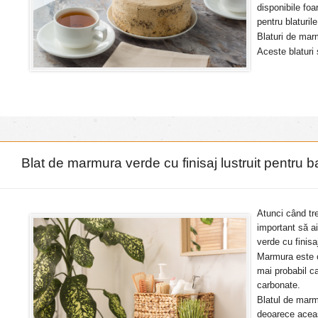
disponibile foa
pentru blaturi
Blaturi de ma
Aceste blaturi 
Blat de marmura verde cu finisaj lustruit pentru b
Atunci când tre
important să ai
verde cu finisa
Marmura este o
mai probabil ca
carbonate.
Blatul de marm
deoarece aceas