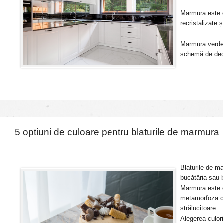
Marmura este o
recristalizate 
Marmura verde 
schemă de deco
5 optiuni de culoare pentru blaturile de marmura
Blaturile de m
bucătăria sau b
Marmura este o
metamorfoza ca
strălucitoare.
Alegerea culori