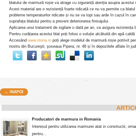
b
latul
ui
de marmură roșie v
a
atrage
cu siguranță
atenția asupra
ac
e
stui
A
cest material are o rezistență foarte ridicată ce nu va permite ca blatu
probleme temperaturilor ridicate și nu se va topi sau arde în cazul în car
suprafața blatului pentru a preveni deteriorarea finisajului.
A
plicarea unui tratament de sigilare o dată pe an,
va asigura rezistența 
Pentru curățarea acestui blat poți folosi o soluție alcătuită din apă cald
Accesând
www.stona.ro
poți alege modelul de marmură roșie potrivit pe
nostru
din Bucureşti, şoseaua Pipera, nr. 48
și
în depozitele aflate în ju
← INAPOI
Post navigation
ARTIC
Producatori de marmura in Romania
Interesul pentru utilizarea marmurei atat in constructii, o
pentru...