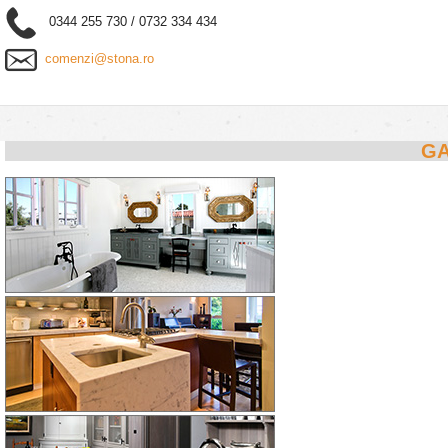
0344 255 730 / 0732 334 434
comenzi@stona.ro
GA