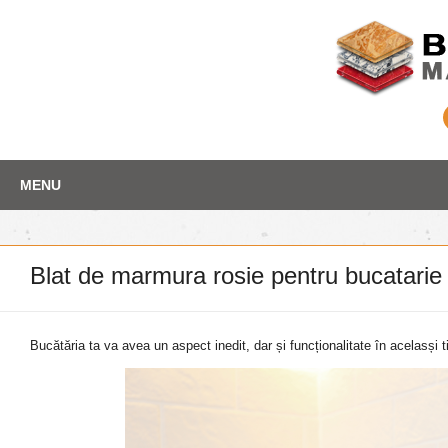
Skip
Depozit marmura
MENU
to
content
Blat de marmura rosie pentru bucatarie
Bucătăria ta va avea un aspect inedit, dar și funcționalitate în acelasși