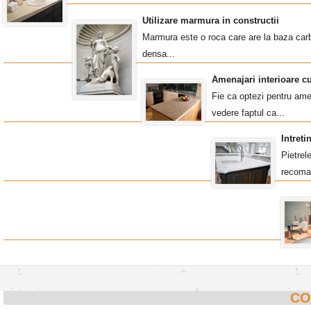
Utilizare marmura in constructii
Marmura este o roca care are la baza carb
densa...
Amenajari interioare c
Fie ca optezi pentru amen
vedere faptul ca...
Intret
Pietrel
recoma
CO