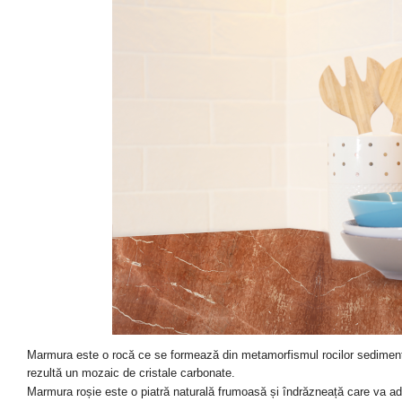
Marmura este o rocă ce se formează din metamorfismul rocilor sedimenta
rezultă un mozaic de cristale carbonate.
Marmura roșie este o piatră naturală frumoasă și îndrăzneață care
va
ad