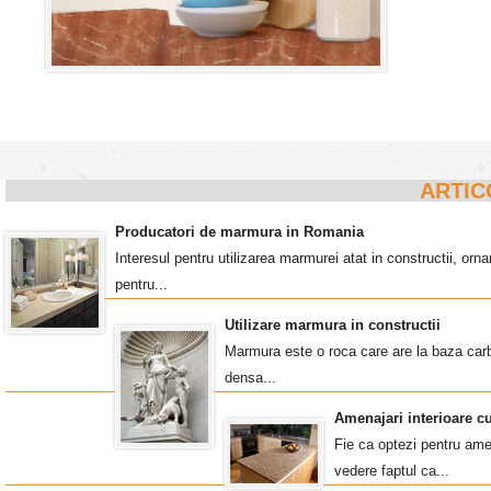
ARTIC
Producatori de marmura in Romania
Interesul pentru utilizarea marmurei atat in constructii, o
pentru...
Utilizare marmura in constructii
Marmura este o roca care are la baza carb
densa...
Amenajari interioare c
Fie ca optezi pentru amen
vedere faptul ca...