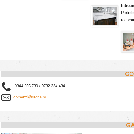
Intret
Pietrel
recoma
CO
0344 255 730 / 0732 334 434
comenzi@stona.ro
GA