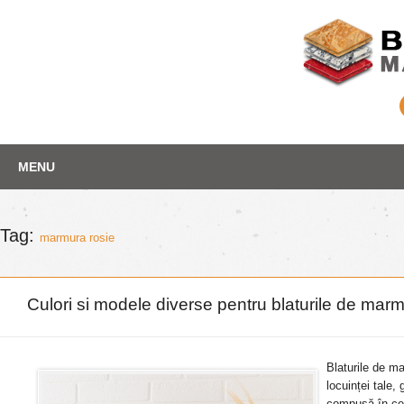
Skip
Depozit marmura
MENU
to
content
Tag:
marmura rosie
Culori si modele diverse pentru blaturile de mar
Blaturile de ma
locuinței tale
compusă în cea