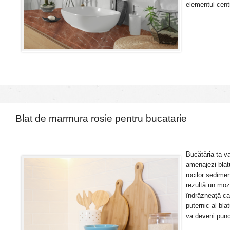
elementul centr
Blat de marmura rosie pentru bucatarie
Bucătăria ta va
amenajezi blat
rocilor sedimen
rezultă un moz
îndrăzneață ca
puternic al bla
va deveni punct