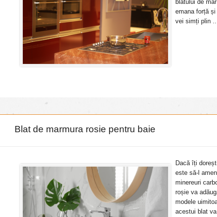
blatului de mar
emana forță și 
vei simți plin ..
Blat de marmura rosie pentru baie
Dacă îți doreșt
este să-l ame
minereuri carb
roșie va adăuga
modele uimitoa
acestui blat va