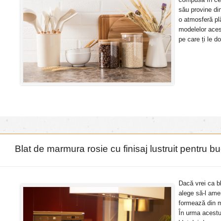
său provine di
o atmosferă plă
modelelor acest
pe care ți le do
Blat de marmura rosie cu finisaj lustruit pentru bu
Dacă vrei ca bl
alege să-l ame
formează din m
În urma acestu