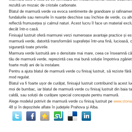
rezultă un mozaic de cristale carbonate.
Blatul de marmură verde va evoca sentimente de grandoare și rafinament
fundalurile sau nervurile în nuanțe deschise sau închise de verde, cu alte 
reflectă frumusețea și calmul naturi. Acest lucru îl face un material excl
decât într-o casă.
Finisajul lustruit oferă marmurei verzi numeroase avantaje practice și est
marmură verde, datorită transformării suprafeței într-una fină, lucioasă, 
siguranță toate privirile.
Marmura verde lustruită are o densitate mai mare, ceea ce înseamnă că dur
tău de marmură verde, reprezintă cea mai bună soluție împotriva zgârieturil
foarte mulți ani de la instalare.
Pentru a ajuta blatul de marmură verde cu finisaj lustruit, să reziste fără
mod regulat.
Blatul va fi foarte ușor de curățat, finisajul lustruit contribuind la acest
moi de bumbac, iar blatul de marmură verde cu finisaj lustruit din baia 
caldă, sau soluții de curățare special concepute pentru marmură.
Alege modelul potrivit de marmură
verde cu finisaj lustruit pe
www.stona
48 și
în
depozitele aflate în judeţele Prahova şi Alba.