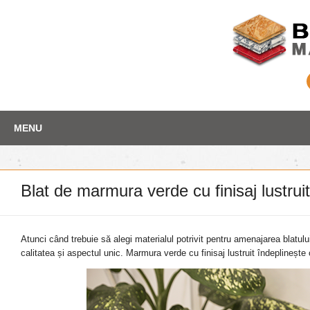
Skip
Depozit marmura
MENU
to
content
Blat de marmura verde cu finisaj lustrui
Atunci când trebuie să alegi materialul potrivit pentru amenajarea blatulu
calitatea și aspectul unic. Marmura verde cu finisaj lustruit îndeplineșt