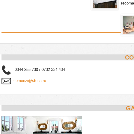
recoma
CO
0344 255 730 / 0732 334 434
comenzi@stona.ro
GA