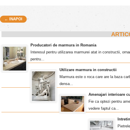
← INAPOI
Post navigation
ARTIC
Producatori de marmura in Romania
Interesul pentru utilizarea marmurei atat in constructii, o
pentru...
Utilizare marmura in constructii
Marmura este o roca care are la baza carb
densa...
Amenajari interioare c
Fie ca optezi pentru amen
vedere faptul ca...
Intret
Pietrel