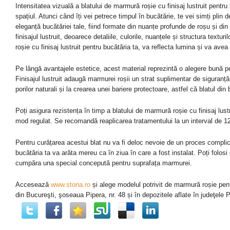
Intensitatea vizuală a blatului de marmură roșie cu finisaj lustruit pentru b
spațiul. Atunci când îți vei petrece timpul în bucătărie, te vei simți plin 
eleganță bucătăriei tale, fiind formate din nuanțe profunde de roșu și di
finisajul lustruit, deoarece detaliile, culorile, nuanțele și structura tex
roșie cu finisaj lustruit pentru bucătăria ta, va reflecta lumina și va avea
Pe lângă avantajele estetice, acest material reprezintă o alegere bună pe
Finisajul lustruit adaugă marmurei roșii un strat suplimentar de siguranță 
porilor naturali și la crearea unei bariere protectoare, astfel că blatul din
Poți asigura rezistența în timp a blatului de marmură roșie cu finisaj lustr
mod regulat. Se recomandă reaplicarea tratamentului la un interval de 12
Pentru curățarea acestui blat nu va fi deloc nevoie de un proces complicat
bucătăria ta va arăta mereu ca în ziua în care a fost instalat. Poți folo
cumpăra una special concepută pentru suprafața marmurei.
Accesează
www.stona.ro
și alege modelul potrivit de marmură roșie pent
din Bucureşti, şoseaua Pipera, nr. 48 și
în
depozitele aflate în judeţele 