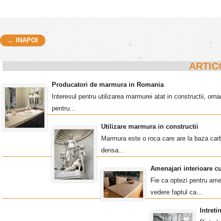
← INAPOI
Post navigation
ARTIC
Producatori de marmura in Romania
Interesul pentru utilizarea marmurei atat in constructii, o
pentru...
Utilizare marmura in constructii
Marmura este o roca care are la baza carb
densa...
Amenajari interioare c
Fie ca optezi pentru amen
vedere faptul ca...
Intret