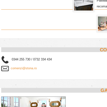
Pietrel
recoma
CO
0344 255 730 / 0732 334 434
comenzi@stona.ro
GA