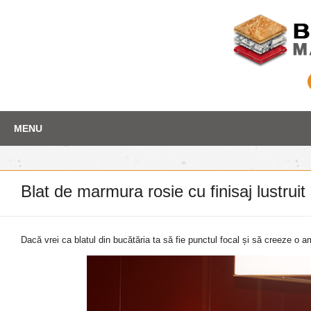
Skip
Depozit marmura
MENU
to
content
Blat de marmura rosie cu finisaj lustruit
Dacă vrei ca blatul din bucătăria ta să fie punctul focal și să creeze o a