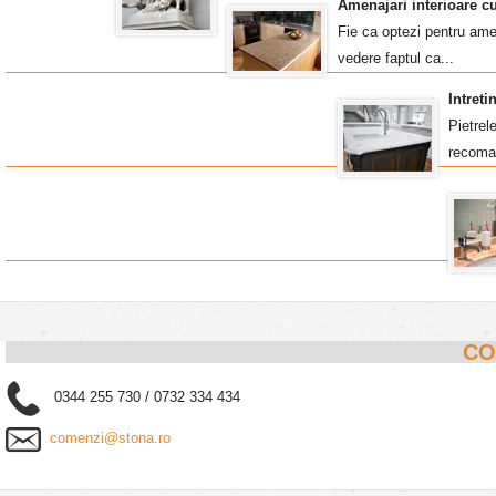
Amenajari interioare c
Fie ca optezi pentru amen
vedere faptul ca...
Intret
Pietrel
recoma
CO
0344 255 730 / 0732 334 434
comenzi@stona.ro