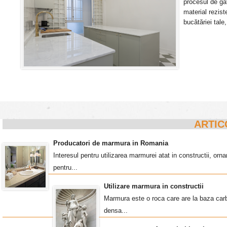
procesul de gă
material rezis
bucătăriei tale
ARTIC
Producatori de marmura in Romania
Interesul pentru utilizarea marmurei atat in constructii, o
pentru...
Utilizare marmura in constructii
Marmura este o roca care are la baza carb
densa...