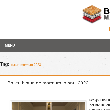
Skip
Depozit marmura
MENU
to
content
Tag:
blaturi marmura 2023
Bai cu blaturi de marmura in anul 2023
Designul băii 
inclusiv linii 
plănuiești o am