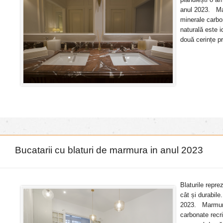
anul 2023. Mar
minerale carbo
naturală este 
două cerințe pr
Bucatarii cu blaturi de marmura in anul 2023
Blaturile repre
cât și durabile
2023. Marmura 
carbonate recr