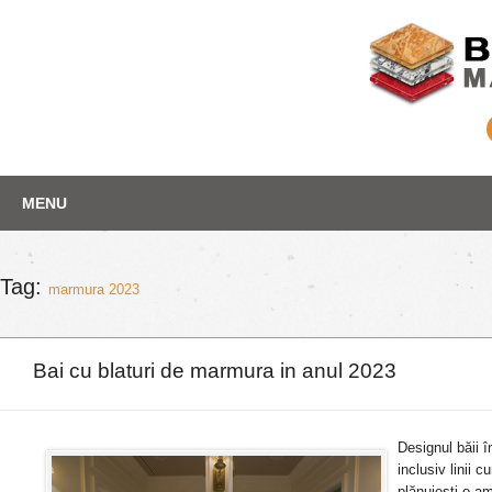
Skip
Depozit marmura
MENU
to
content
Tag:
marmura 2023
Bai cu blaturi de marmura in anul 2023
Designul băii 
inclusiv linii 
plănuiești o am