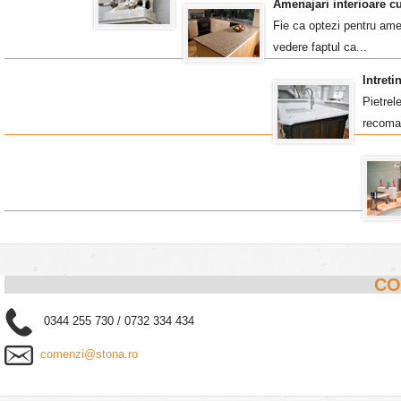
Amenajari interioare c
Fie ca optezi pentru amen
vedere faptul ca...
Intret
Pietrel
recoma
CO
0344 255 730 / 0732 334 434
comenzi@stona.ro