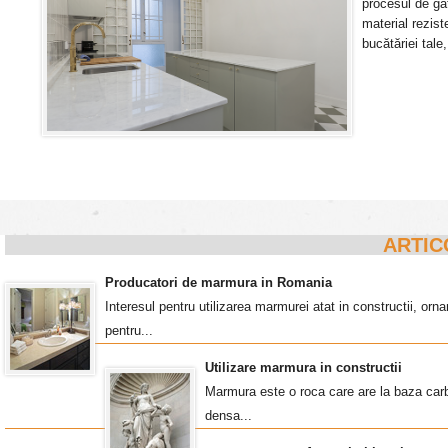
procesul de gă
material rezis
bucătăriei tale
ARTIC
Producatori de marmura in Romania
Interesul pentru utilizarea marmurei atat in constructii, o
pentru...
Utilizare marmura in constructii
Marmura este o roca care are la baza carb
densa...