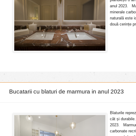
anul 2023. Mar
minerale carbo
naturală este 
două cerințe pr
Bucatarii cu blaturi de marmura in anul 2023
Blaturile repre
cât și durabile
2023. Marmura 
carbonate recr