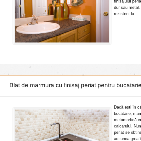
finisajului per
dur sau metal. 
rezistent la ...
Blat de marmura cu finisaj periat pentru bucatari
Dacă ești în că
bucătărie, marm
metamorfică co
calcarului. Nu
periat se obțin
acțiunea grea 