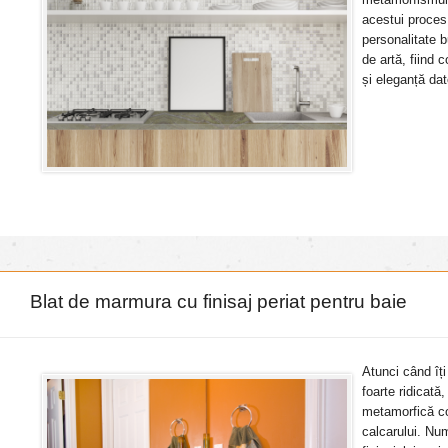
acestui proces
personalitate 
de artă, fiind 
și eleganță dato
Blat de marmura cu finisaj periat pentru baie
Atunci când îți
foarte ridicat
metamorfică co
calcarului. Nu