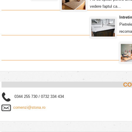
vedere faptul ca...
Intret
Pietrel
recoma
CO
0344 255 730 / 0732 334 434
comenzi@stona.ro