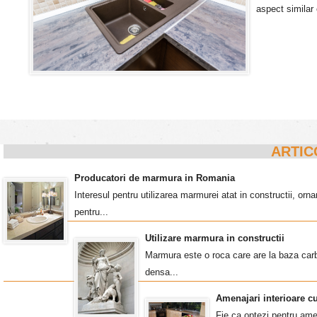
aspect similar 
ARTIC
Producatori de marmura in Romania
Interesul pentru utilizarea marmurei atat in constructii, o
pentru...
Utilizare marmura in constructii
Marmura este o roca care are la baza carb
densa...
Amenajari interioare c
Fie ca optezi pentru amen