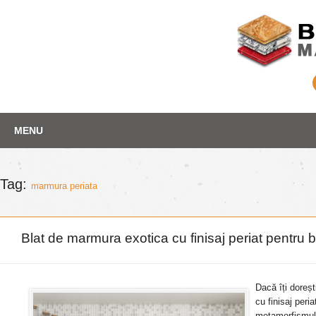
Skip
Depozit marmura
MENU
to
content
Tag:
marmura periata
Blat de marmura exotica cu finisaj periat pentru 
Dacă îți doreșt
cu finisaj per
metamorfismul 